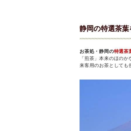
静岡の特選茶葉
お茶処・静岡の
特選茶
「煎茶」本来のほのか
来客用のお茶としても