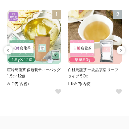
1
2
巨峰烏龍茶 個包装ティーバッグ
白桃烏龍茶 一級品茶葉 リーフ
1.5g×12個
タイプ 50g
610円(内税)
1,155円(内税)