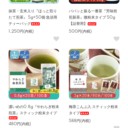
抹茶・玄米入り『ほっと煎り
パパッと振る一番茶『芳味焙
たて煎茶』 5g×50個 急須用
煎新茶』微粉末タイプ 50g
ティーバッグ
【詰替用】
1,250円(内税)
500円(内税)
濃いめの0.8g『やわらぎ粉末
梅茶こんぶ入 スティック粉末
煎茶』スティック粉末タイプ
タイプ
588円(内税)
480円(内税)