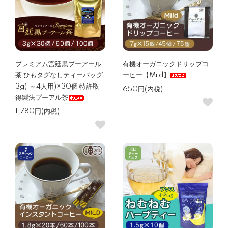
プレミアム宮廷黒プーアール
有機オーガニックドリップコ
茶 ひもタグなしティーバッグ
ーヒー【Mild】
3g(1～4人用)×30個 特許取
650円(内税)
得製法プーアル茶
1,780円(内税)