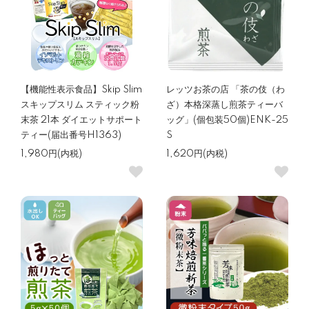
【機能性表示食品】Skip Slim
レッツお茶の店 「茶の伎（わ
スキップスリム スティック粉
ざ）本格深蒸し煎茶ティーバ
末茶 21本 ダイエットサポート
ッグ」(個包装50個)ENK-25
ティー(届出番号H1363)
S
1,980円(内税)
1,620円(内税)