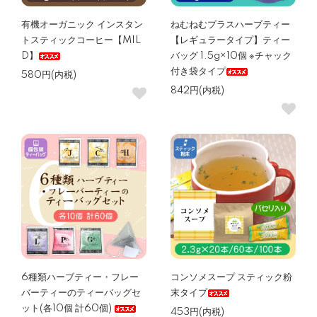
有機オーガニック インスタン
ねむねむプラスハーブティー
トスティックコーヒー【MIL
【レギュラータイプ】ティー
D】
バッグ 1.5g×10個 ※チャック
付き袋タイプ
580円(内税)
842円(内税)
6種類ハーブティー・フレー
コンソメスープ スティック粉
バーティーのティーバッグセ
末タイプ
ット(各10個 計60個)
453円(内税)