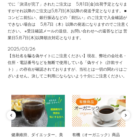
でに「決済が完了」されたご注文は 5月1日(金)出荷予定となりま
すがそれ以降のご注文は5月7日(木)以降の発送予定となります。 ■
コンビニ前払い、銀行振込などの「前払い」のご注文で入金確認が
できない場合は 5月7日（木）以降の発送になりますのでご注意く
ださい。 ※受注確認メールの送信、お問い合わせへの返答などは 営
業日5月7日(木)以降順次対応となります。
2025/03/26
【当社名を騙る偽サイトにご注意ください】現在、弊社の会社名・
住所・電話番号などを無断で使用している「偽サイト（詐欺サイ
ト）」の存在が確認されておりますが、当社とは一切の関わりはご
ざいません。決してご利用にならないよう十分にご注意ください。
特集
末
有機（オーガニック）商品
業
健康維持、ダイエッター、美