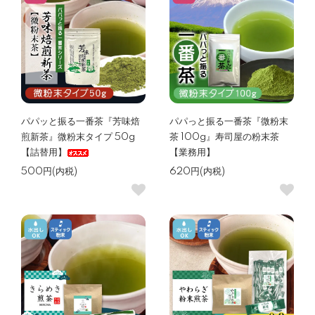
パパッと振る一番茶『芳味焙
パパっと振る一番茶『微粉末
煎新茶』微粉末タイプ 50g
茶 100g』寿司屋の粉末茶
【詰替用】
【業務用】
500円(内税)
620円(内税)