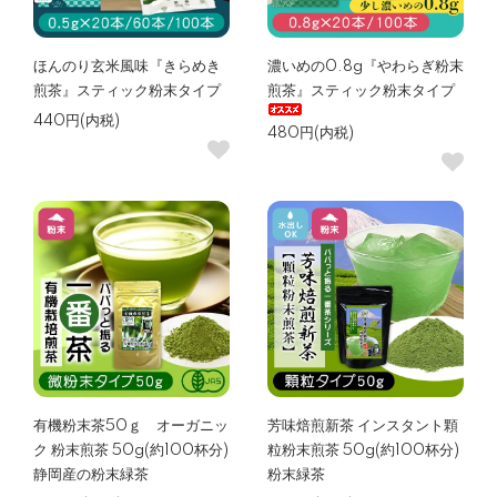
ほんのり玄米風味『きらめき
濃いめの0.8g『やわらぎ粉末
煎茶』スティック粉末タイプ
煎茶』スティック粉末タイプ
440円(内税)
480円(内税)
有機粉末茶50ｇ オーガニッ
芳味焙煎新茶 インスタント顆
ク 粉末煎茶 50g(約100杯分)
粒粉末煎茶 50g(約100杯分)
静岡産の粉末緑茶
粉末緑茶