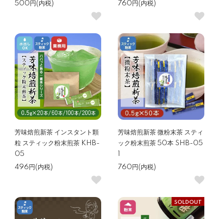
500円(内税)
760円(内税)
芳味焙煎新茶 インスタント顆
芳味焙煎新茶 微粉末茶 スティ
粒 スティック粉末煎茶 KHB-
ック粉末煎茶 50本 SHB-05
05
1
496円(内税)
760円(内税)
SOLDOUT