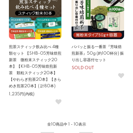
煎茶スティック飲み比べ 4種
パパッと振る一番茶『芳味焙
類セット 【SHB-05芳味焙煎
煎新茶』50g (約100杯分) 振
新茶 微粉末スティック20
り出し容器付セット
本】【KHB-05芳味焙煎新
SOLD OUT
茶 顆粒スティック20本】
【やわらぎ煎茶20本】【きら
めき煎茶20本】( 計80本)
1,235円(内税)
全
10
商品中
1 - 10
表示