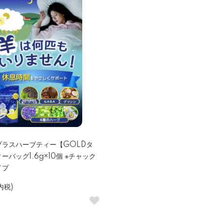
プラスハーブティー【GOLDタ
ーバッグ1.6g×10個 ※チャック
イプ
内税)