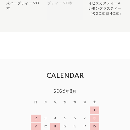
末ハーブティー 20
ブティー 20本
イビスカスティー＆
本
レモングラスティー
（各20本 計40本）
CALENDAR
2026年8月
日
月
火
水
木
金
土
1
2
3
4
5
6
7
8
9
10
11
12
13
14
15