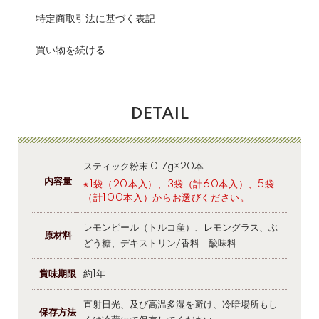
特定商取引法に基づく表記
買い物を続ける
DETAIL
スティック粉末 0.7g×20本
内容量
※1袋（20本入）、3袋（計60本入）、5袋
（計100本入）からお選びください。
レモンピール（トルコ産）、レモングラス、ぶ
原材料
どう糖、デキストリン/香料 酸味料
賞味期限
約1年
直射日光、及び高温多湿を避け、冷暗場所もし
保存方法