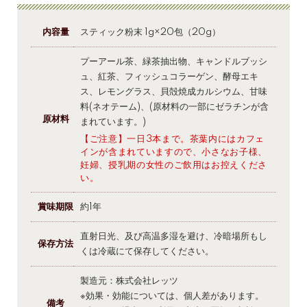
内容量
スティック粉末 1g×20包（20g）
プーアール茶、緑茶抽出物、キャンドルブッシ
ュ、紅茶、フィッシュコラーゲン、酵母エキ
ス、レモングラス、貝殻焼成カルシウム、甘味
料(ネオテーム)、(原材料の一部にゼラチンが含
原材料
まれています。)
【ご注意】一日3本まで。茶葉内にはカフェ
インが含まれていますので、小さなお子様、
妊婦、授乳期の女性のご飲用はお控えくださ
い。
賞味期限
約1年
直射日光、及び高温多湿を避け、冷暗場所もし
保存方法
くは冷蔵にて保存してください。
製造元：株式会社レッツ
※効果・効能については、個人差があります。
備考