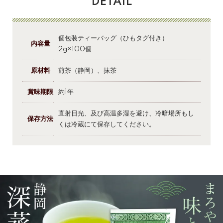
DETAIL
個包装ティーバッグ（ひもタグ付き）
内容量
2g×100個
原材料
煎茶（静岡）、抹茶
賞味期限
約1年
直射日光、及び高温多湿を避け、冷暗場所もし
保存方法
くは冷蔵にて保存してください。