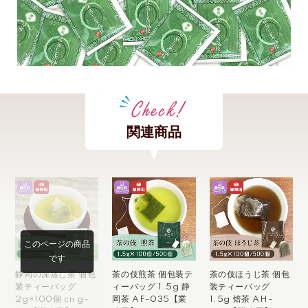
関連商品
このページの商品
です
静岡の深蒸し茶 個包
茶の伎煎茶 個包装テ
茶の伎ほうじ茶 個包
装ティーバッグ
ィーバッグ 1.5g 静
装ティーバッグ
2g×100個 cn g-
岡茶 AF-035【業
1.5g 焙茶 AH-