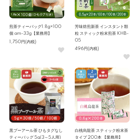
煎茶ティーバッグ1.8g×100
芳味焙煎新茶 インスタント顆
個 am-33g【業務用】
粒 スティック粉末煎茶 KHB-
05
1,750円(内税)
496円(内税)
黒プーアール茶 ひもタグなし
白桃烏龍茶 スティック粉末茶
ティーバッグ 5g(3～5人用)
タイプ 200本 【業務用】