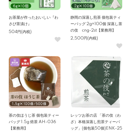
お茶屋が作ったおいしい『わ
静岡の深蒸し煎茶 個包装ティ
さび茶漬け』
ーバッグ 2g×100個 深蒸し茶
の伎 cng-2st【業務用】
504円(内税)
2,500円(内税)
茶の伎ほうじ茶 個包装ティー
レッツお茶の店 「茶の伎（わ
バッグ 1.5g 焙茶 AH-036
ざ）本格深蒸し煎茶ティーバ
【業務用】
ッグ」(個包装50個)ENK-25