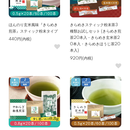
ほんのり玄米風味『きらめき
きらめきスティック粉末茶3
煎茶』スティック粉末タイプ
種類お試しセット (きらめき煎
茶20本入・きらめき玄米茶2
440円(内税)
0本入・きらめきほうじ茶20
本入)
920円(内税)