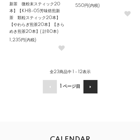
新茶 微粉末スティック20
550円(内税)
本】【KHB-05芳味焙煎新
茶 顆粒スティック20本】
【やわらぎ煎茶20本】【きら
めき煎茶20本】( 計80本)
1,235円(内税)
全
23
商品中
1 - 12
表示
1
ページ目
CALENDAR