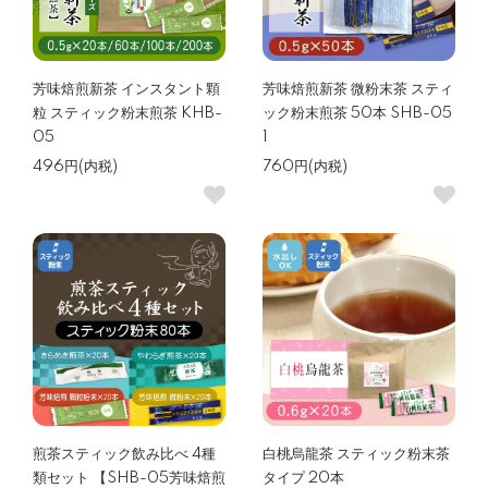
芳味焙煎新茶 インスタント顆
芳味焙煎新茶 微粉末茶 スティ
粒 スティック粉末煎茶 KHB-
ック粉末煎茶 50本 SHB-05
05
1
496円(内税)
760円(内税)
煎茶スティック飲み比べ 4種
白桃烏龍茶 スティック粉末茶
類セット 【SHB-05芳味焙煎
タイプ 20本